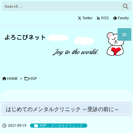

Twitter
Feedly
RSS


メニュ

サイド



HOME
>
HSP
前へ

次へ

はじめてのメンタルクリニック ～受診の前に～
検索


2021-09-19
HSP
,
メンタルクリニック